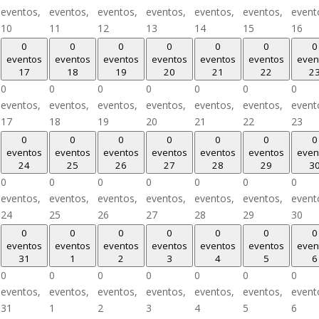
eventos,
eventos,
eventos,
eventos,
eventos,
eventos,
event
10
11
12
13
14
15
16
0
0
0
0
0
0
0
eventos
eventos
eventos
eventos
eventos
eventos
even
17
18
19
20
21
22
2
0
0
0
0
0
0
0
eventos,
eventos,
eventos,
eventos,
eventos,
eventos,
event
17
18
19
20
21
22
23
0
0
0
0
0
0
0
eventos
eventos
eventos
eventos
eventos
eventos
even
24
25
26
27
28
29
3
0
0
0
0
0
0
0
eventos,
eventos,
eventos,
eventos,
eventos,
eventos,
event
24
25
26
27
28
29
30
0
0
0
0
0
0
0
eventos
eventos
eventos
eventos
eventos
eventos
even
31
1
2
3
4
5
6
0
0
0
0
0
0
0
eventos,
eventos,
eventos,
eventos,
eventos,
eventos,
event
31
1
2
3
4
5
6