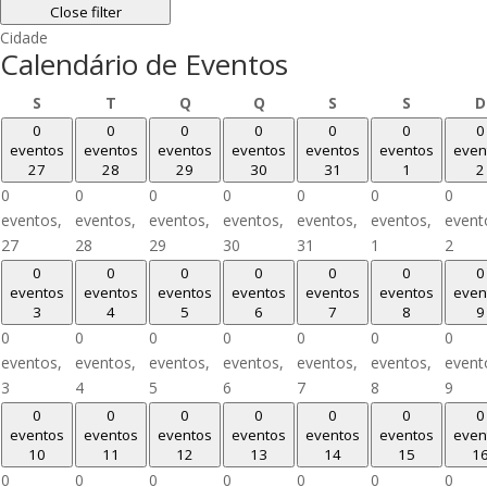
Close filter
Cidade
Calendário de Eventos
Segunda-
Terça-
Quarta-
Quinta-
Sexta-
Sábado
S
T
Q
Q
S
S
D
feira
feira
feira
feira
feira
0
0
0
0
0
0
0
eventos
eventos
eventos
eventos
eventos
eventos
even
27
28
29
30
31
1
2
0
0
0
0
0
0
0
eventos,
eventos,
eventos,
eventos,
eventos,
eventos,
event
27
28
29
30
31
1
2
0
0
0
0
0
0
0
eventos
eventos
eventos
eventos
eventos
eventos
even
3
4
5
6
7
8
9
0
0
0
0
0
0
0
eventos,
eventos,
eventos,
eventos,
eventos,
eventos,
event
3
4
5
6
7
8
9
0
0
0
0
0
0
0
eventos
eventos
eventos
eventos
eventos
eventos
even
10
11
12
13
14
15
1
0
0
0
0
0
0
0