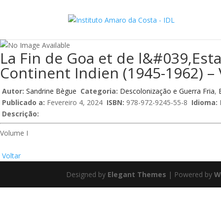
La Fin de Goa et de l&#039,Esta
Continent Indien (1945-1962) –
Autor:
Sandrine Bègue
Categoria:
Descolonização e Guerra Fria
,
Publicado a:
Fevereiro 4, 2024
ISBN:
978-972-9245-55-8
Idioma:
Descrição:
Volume I
Voltar
Designed by
Elegant Themes
| Powered by
W