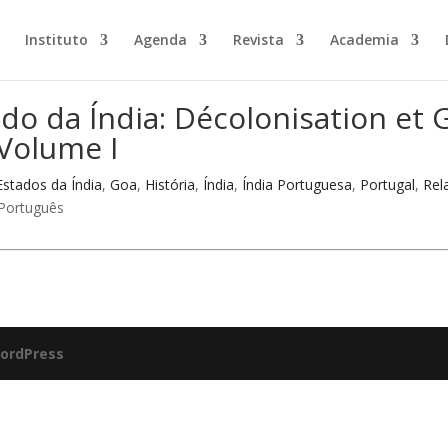
Instituto
Agenda
Revista
Academia
do da Índia: Décolonisation et 
 Volume I
Estados da Índia
,
Goa
,
História
,
Índia
,
Índia Portuguesa
,
Portugal
,
Rel
Português
ordPress