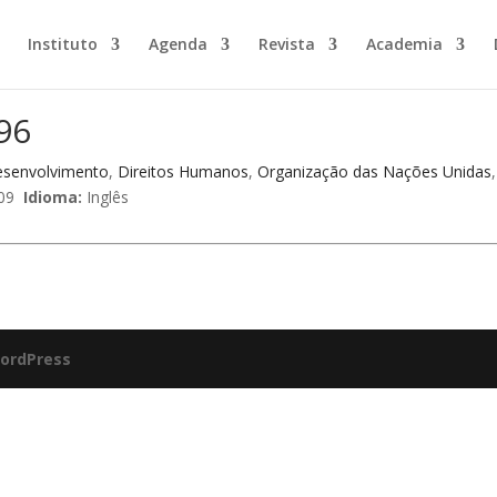
Instituto
Agenda
Revista
Academia
96
esenvolvimento
,
Direitos Humanos
,
Organização das Nações Unidas
09
Idioma:
Inglês
ordPress