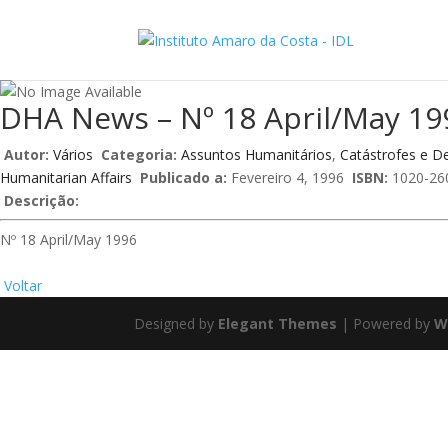
DHA News – Nº 18 April/May 19
Autor:
Vários
Categoria:
Assuntos Humanitários
,
Catástrofes e D
Humanitarian Affairs
Publicado a:
Fevereiro 4, 1996
ISBN:
1020-26
Descrição:
Nº 18 April/May 1996
Voltar
Designed by
Elegant Themes
| Powered by
W