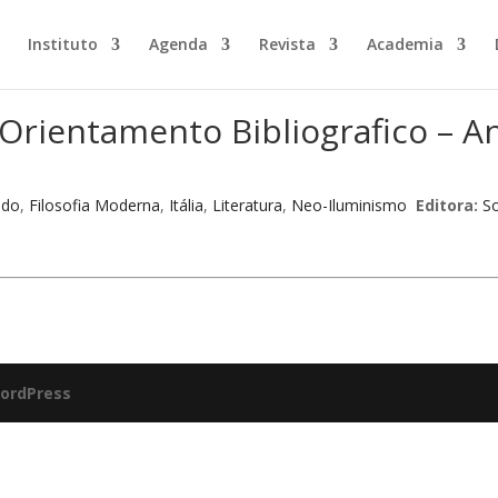
Instituto
Agenda
Revista
Academia
 Orientamento Bibliografico – An
ado
,
Filosofia Moderna
,
Itália
,
Literatura
,
Neo-Iluminismo
Editora:
So
ordPress