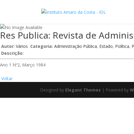
Res Publica: Revista de Admini
Autor:
Vários
Categoria:
Administração Pública
,
Estado
,
Política
,
P
Descrição:
Ano 1 Nº2, Março 1984
Voltar
Designed by
Elegant Themes
| Powered by
W