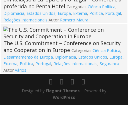
proferida no Penta Hotel
Categorias
Ciência Política
,
Diplomacia
,
Estados Unidos
,
Europa
,
Externa
,
Política
,
Portugal
,
Relações Internacionais
Autor
Romero Maura
The U.S. Commitment – Conference on Security
and Cooperation in Europe
Categorias
Ciência Política
,
Desarmamento da Europa
,
Diplomacia
,
Estados Unidos
,
Europa
,
Externa
,
Política
,
Portugal
,
Relações Internacionais
,
Segurança
Autor
Vários
Designed by
Elegant Themes
| Powered by
WordPress