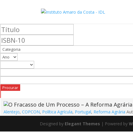
Alentejo
,
COPCON
,
Política Agrícula
,
Portugal
,
Reforma Agrária
Au
Designed by
Elegant Themes
| Powered by
W