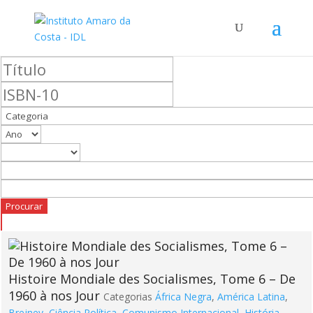
Histoire Mondiale des Socialismes, Tome 6 – De
1960 à nos Jour
Categorias
África Negra
,
América Latina
,
Brejnev
,
Ciência Política
,
Comunismo Internacional
,
História